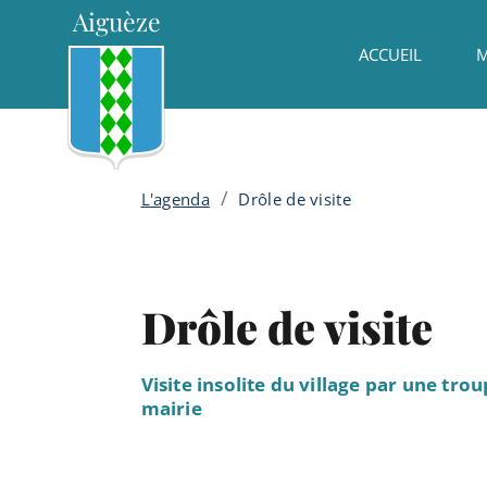
Menu principal
Contenu
Panneau de gestion des cookies
Aiguèze
ACCUEIL
M
/
L'agenda
Drôle de visite
Drôle de visite
Visite insolite du village par une tro
mairie