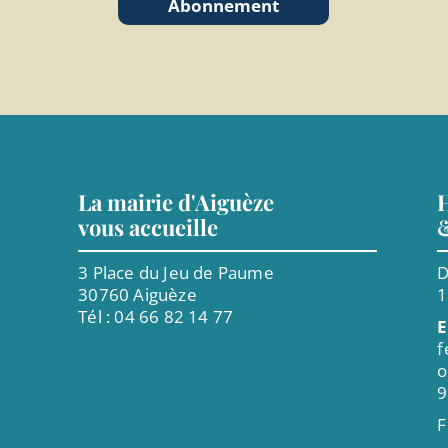
Abonnement
La mairie d'Aiguèze
H
vous accueille
3 Place du Jeu de Paume
D
30760 Aiguèze
Tél : 04 66 82 14 77
E
f
o
9
F