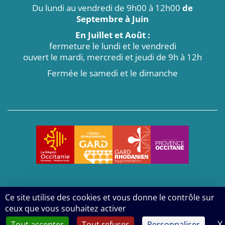
Du lundi au vendredi de 9h00 à 12h00
de
Septembre à Juin
En Juillet et Août :
fermeture le lundi et le vendredi
ouvert le mardi, mercredi et jeudi de 9h à 12h
Fermée le samedi et le dimanche
Ce site utilise des cookies et vous donne le contrôle sur
Politique de confidentialité
Mentions légales
ceux que vous souhaitez activer
2026
- Tous droits réservés - Mairie d'Aiguèze
X
Tout accepter
Tout refuser
Personnaliser