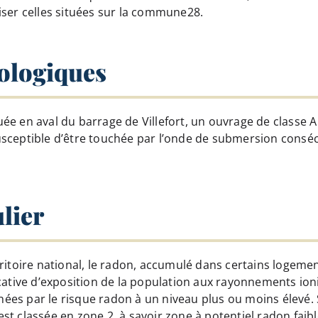
iser celles situées sur la commune28.
ologiques
e en aval du barrage de Villefort, un ouvrage de classe A
 susceptible d’être touchée par l’onde de submersion conséc
lier
ritoire national, le radon, accumulé dans certains logeme
icative d’exposition de la population aux rayonnements i
es par le risque radon à un niveau plus ou moins élevé. Se
t classée en zone 2, à savoir zone à potentiel radon faibl