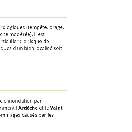
éorologiques (tempête, orage,
cité modérée). Il est
iculier : le risque de
ues d’un bien localisé soit
ue d’inondation par
amment l
‘Ardèche
et le
Valat
dommages causés par les