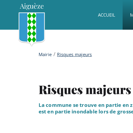
Menu principal
Contenu
Panneau de gestion des cookies
Aiguèze
ACCUEIL
M
/
Mairie
Risques majeurs
Risques majeurs
La commune se trouve en partie en zo
est en partie inondable lors de gross