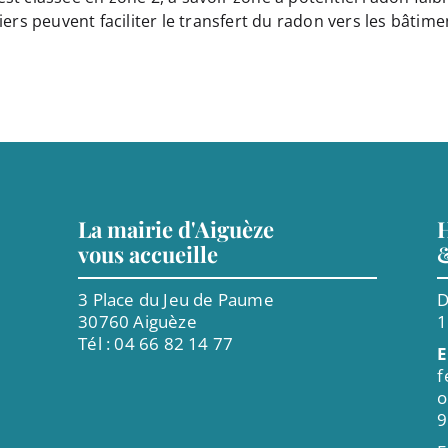
ers peuvent faciliter le transfert du radon vers les bâtime
La mairie d'Aiguèze
H
vous accueille
3 Place du Jeu de Paume
D
30760 Aiguèze
Tél : 04 66 82 14 77
E
f
o
9