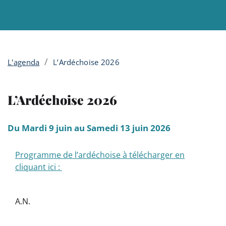
Menu principal
Contenu
Panneau de gestion des cookies
/
L'agenda
L’Ardéchoise 2026
L’Ardéchoise 2026
Du Mardi 9 juin au Samedi 13 juin 2026
Programme de l’ardéchoise à télécharger en
cliquant ici :
A.N.