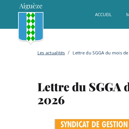
Menu principal
Contenu
Panneau de gestion des cookies
Aiguèze
ACCUEIL
M
/
Les actualités
Lettre du SGGA du mois de
Lettre du SGGA d
2026