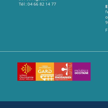
Tél : 04 66 82 14 77
E
f
o
9
F