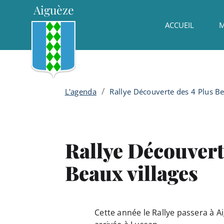
Menu principal
Contenu
Panneau de gestion des cookies
Aiguèze
ACCUEIL
M
/
L'agenda
Rallye Découverte des 4 Plus Be
Rallye Découvert
Beaux villages
Cette année le Rallye passera à A