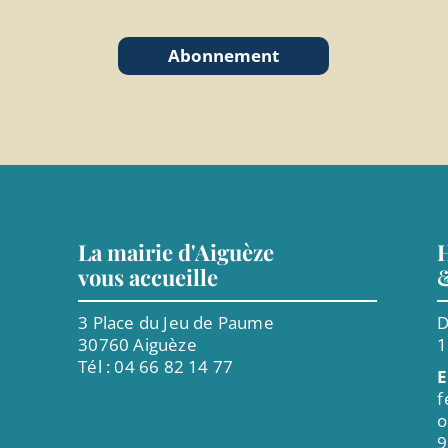
Abonnement
La mairie d'Aiguèze
H
vous accueille
3 Place du Jeu de Paume
D
30760 Aiguèze
Tél : 04 66 82 14 77
E
f
o
9