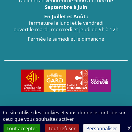
Du lundi au vendredi de 9h00 à 12h00
de
Septembre à Juin
En Juillet et Août :
fermeture le lundi et le vendredi
ouvert le mardi, mercredi et jeudi de 9h à 12h
Fermée le samedi et le dimanche
Ce site utilise des cookies et vous donne le contrôle sur
Politique de confidentialité
Mentions légales
ceux que vous souhaitez activer
2026
- Tous droits réservés - Mairie d'Aiguèze
X
Tout accepter
Tout refuser
Personnaliser
Réalisé par Voix Off Communication