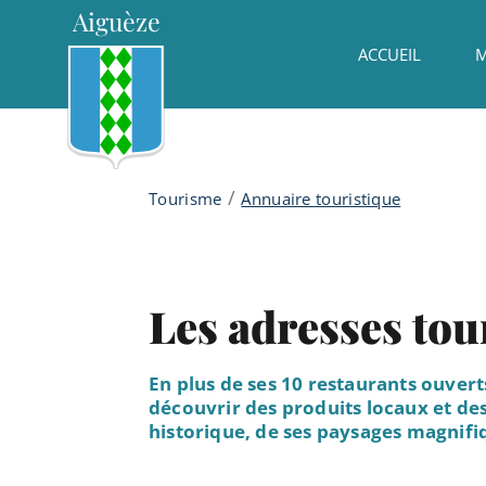
Menu principal
Contenu
Panneau de gestion des cookies
Aiguèze
ACCUEIL
M
/
Tourisme
Annuaire touristique
Les adresses tour
En plus de ses 10 restaurants ouver
découvrir des produits locaux et des
historique, de ses paysages magnifi