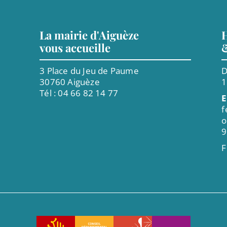
La mairie d'Aiguèze
H
vous accueille
3 Place du Jeu de Paume
D
30760 Aiguèze
Tél : 04 66 82 14 77
E
f
o
9
F