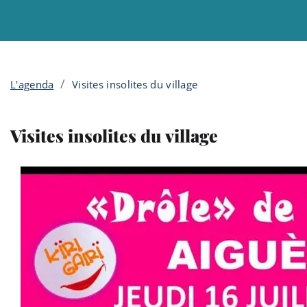
Menu principal
Contenu
Panneau de gestion des cookies
/
L'agenda
Visites insolites du village
Visites insolites du village